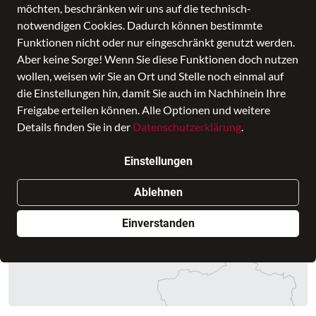
möchten, beschränken wir uns auf die technisch-
notwendigen Cookies. Dadurch können bestimmte
Funktionen nicht oder nur eingeschränkt genutzt werden.
Aber keine Sorge! Wenn Sie diese Funktionen doch nutzen
wollen, weisen wir Sie an Ort und Stelle noch einmal auf
die Einstellungen hin, damit Sie auch im Nachhinein Ihre
Inhalte von Google Maps laden
Freigabe erteilen können. Alle Optionen und weitere
Details finden Sie in der
Datenschutzerklärung
.
Dieses Element enthält Daten von Google Maps. Sie können die
Einbettung solcher Inhalte auf unserer
Datenschutzseite
Einstellungen
blockieren.
Ablehnen
Einverstanden