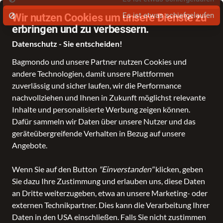
Wir nutzen Cookies um unsere Dienste zu
erbringen und zu verbessern.
Datenschutz - Sie entscheiden!
Bagmondo und unsere Partner nutzen Cookies und
Taschen
Koffer- und Reisetaschen
Rucksäcke
Accessoires
Kinde
andere Technologien, damit unsere Plattformen
zuverlässig und sicher laufen, wir die Performance
nachvollziehen und Ihnen in Zukunft möglichst relevante
Inhalte und personalisierte Werbung zeigen können.
Dafür sammeln wir Daten über unsere Nutzer und das
geräteübergreifende Verhalten in Bezug auf unsere
Angebote.
Wenn Sie auf den Button
"Einverstanden"
klicken, geben
Anbieter in Lederwaren Wischert
Sie dazu Ihre Zustimmung und erlauben uns, diese Daten
an Dritte weiterzugeben, etwa an unsere Marketing- oder
externen Technikpartner. Dies kann die Verarbeitung Ihrer
Daten in den USA einschließen. Falls Sie nicht zustimmen