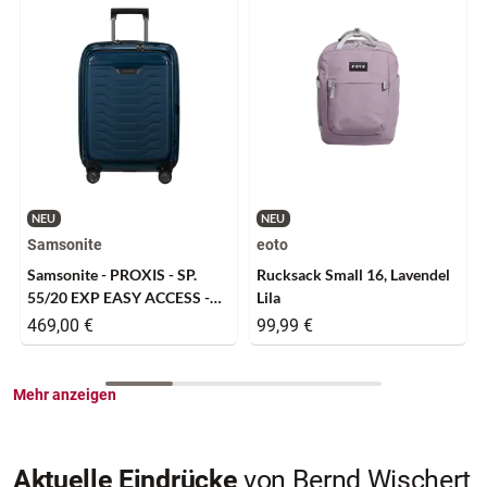
NEU
NEU
Samsonite
eoto
Samsonite - PROXIS - SP.
Rucksack Small 16, Lavendel
55/20 EXP EASY ACCESS -
Lila
petrol blue
469,00 €
99,99 €
Mehr anzeigen
Aktuelle Eindrücke
von Bernd Wischert