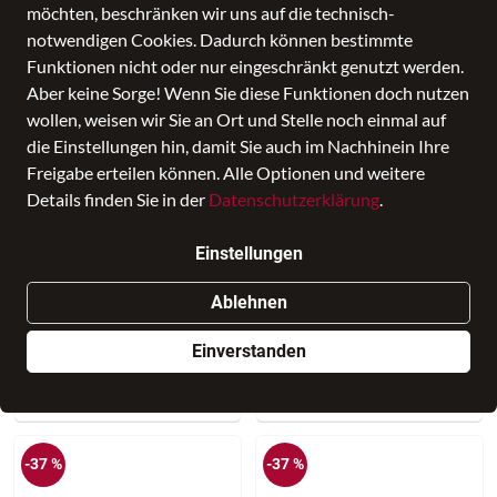
möchten, beschränken wir uns auf die technisch-
notwendigen Cookies. Dadurch können bestimmte
Funktionen nicht oder nur eingeschränkt genutzt werden.
-50 %
Aber keine Sorge! Wenn Sie diese Funktionen doch nutzen
wollen, weisen wir Sie an Ort und Stelle noch einmal auf
die Einstellungen hin, damit Sie auch im Nachhinein Ihre
Freigabe erteilen können. Alle Optionen und weitere
Details finden Sie in der
Datenschutzerklärung
.
Einstellungen
Ergobag
SALE
Ablehnen
ergobag Zip Set Vollreflex
Ergobag
Einverstanden
19,99 €
Zippies Einhörner
10,00 €
Statt:
19,99 €
-37 %
-37 %