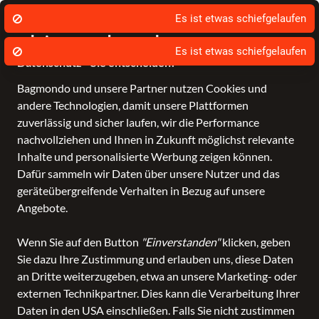
Wir nutzen Cookies um unsere Dienste zu
erbringen und zu verbessern.
Datenschutz - Sie entscheiden!
Bagmondo und unsere Partner nutzen Cookies und
Taschen
Koffer- und Reisetaschen
Rucksäcke
Accessoires
Kinde
andere Technologien, damit unsere Plattformen
zuverlässig und sicher laufen, wir die Performance
alle Kategorien
Kinder- und Schulartikel
Schulzubehör
nachvollziehen und Ihnen in Zukunft möglichst relevante
Schulzubehör
in Lederwaren
Inhalte und personalisierte Werbung zeigen können.
Dafür sammeln wir Daten über unsere Nutzer und das
Wischert
geräteübergreifende Verhalten in Bezug auf unsere
Angebote.
ALLE FILTER
Wenn Sie auf den Button
"Einverstanden"
klicken, geben
Sie dazu Ihre Zustimmung und erlauben uns, diese Daten
SALE
Marken
Altersgruppe
Farbe
an Dritte weiterzugeben, etwa an unsere Marketing- oder
externen Technikpartner. Dies kann die Verarbeitung Ihrer
Daten in den USA einschließen. Falls Sie nicht zustimmen
205 Produkte