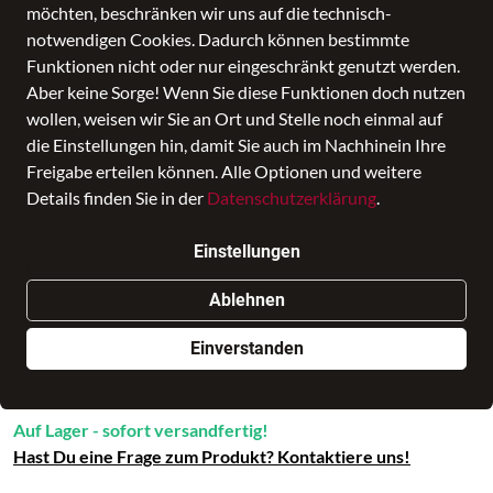
möchten, beschränken wir uns auf die technisch-
notwendigen Cookies. Dadurch können bestimmte
Funktionen nicht oder nur eingeschränkt genutzt werden.
Aber keine Sorge! Wenn Sie diese Funktionen doch nutzen
wollen, weisen wir Sie an Ort und Stelle noch einmal auf
die Einstellungen hin, damit Sie auch im Nachhinein Ihre
Freigabe erteilen können. Alle Optionen und weitere
ROLLING TOTE 15,6' + RFID
Details finden Sie in der
Datenschutzerklärung
.
Preis
189,00 €
inkl. MwSt., Versand
GRATIS
Einstellungen
Nur noch weniger als 3 Artikel im Geschäft vorhanden.
Ablehnen
Einverstanden
In den Warenkorb
Auf Lager - sofort versandfertig!
Hast Du eine Frage zum Produkt? Kontaktiere uns!